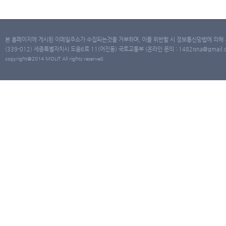
본 홈페이지에 게시된 이메일주소가 수집되는것을 거부하며, 이를 위반할 시 정보통신망법에 의해
(339-012) 세종특별자치시 도움6로 11(어진동) 국토교통부 (온라인 문의 : 1482qna@gmail.co
copyright@2014 MOLIT All rights reserved.