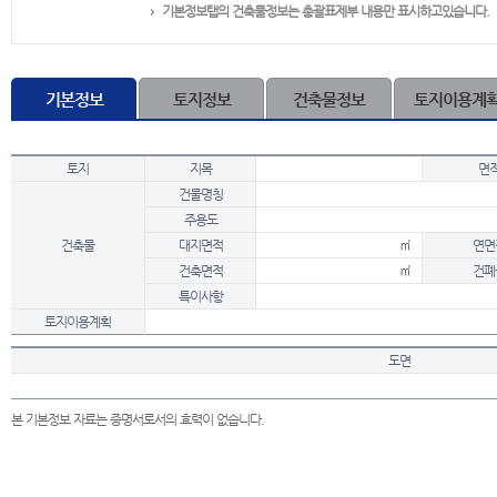
기본정보탭의 건축물정보는 총괄표제부 내용만 표시하고있습니다.
기본정보
토지정보
건축물정보
토지이용계
토지
지목
면
건물명칭
주용도
건축물
대지면적
㎡
연면
건축면적
㎡
건폐
특이사항
토지이용계획
도면
본 기본정보 자료는 증명서로서의 효력이 없습니다.