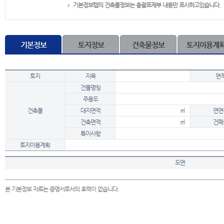
기본정보탭의 건축물정보는 총괄표제부 내용만 표시하고있습니다.
기본정보
토지정보
건축물정보
토지이용계
토지
지목
면
건물명칭
주용도
건축물
대지면적
㎡
연면
건축면적
㎡
건폐
특이사항
토지이용계획
도면
본 기본정보 자료는 증명서로서의 효력이 없습니다.