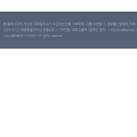
본 홈페이지에 게시된 이메일주소가 수집되는것을 거부하며, 이를 위반할 시 정보통신망법에 의해
(339-012) 세종특별자치시 도움6로 11(어진동) 국토교통부 (온라인 문의 : 1482qna@gmail.co
copyright@2014 MOLIT All rights reserved.